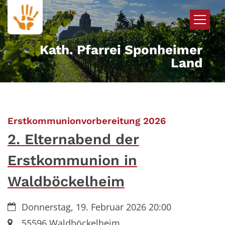
Zum Inhalt springen
Kath. Pfarrei Sponheimer
Land
:
Erstkommunionvorbereitung 2026
2. Elternabend der
Erstkommunion in
Waldböckelheim
Datum:
Donnerstag, 19. Februar 2026 20:00
Ort:
55596
Waldböckelheim