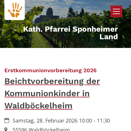
Zum Inhalt springen
Kath. Pfarrei Sponheimer
Land
:
Erstkommunionvorbereitung 2026
Beichtvorbereitung der
Kommunionkinder in
Waldböckelheim
Datum:
Samstag, 28. Februar 2026 10:00 - 11:30
Ort:
55596
Waldböckelheim