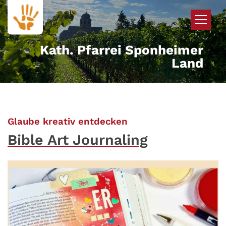
Zum Inhalt springen
Kath. Pfarrei Sponheimer
Land
:
Glaube kreativ entdecken
Bible Art Journaling