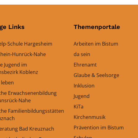
ge Links
Themenportale
elp-Schule Hargesheim
Arbeiten im Bistum
 Rhein-Hunrück-Nahe
da sein
le Jugend im
Ehrenamt
onsbezirk Koblenz
Glaube & Seelsorge
h leben
Inklusion
sche Erwachsenenbildung
Jugend
unsrück-Nahe
KiTa
che Familienbildungsstätten
Kirchenmusik
uznach
Prävention im Bistum
eratung Bad Kreuznach