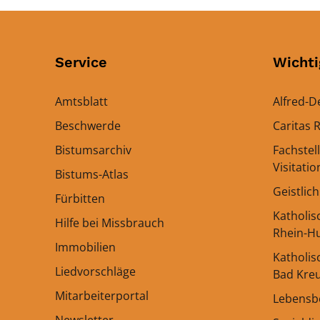
Service
Wichti
Amtsblatt
Alfred-D
Beschwerde
Caritas
Bistumsarchiv
Fachstel
Visitati
Bistums-Atlas
Geistlic
Fürbitten
Katholi
Hilfe bei Missbrauch
Rhein-H
Immobilien
Katholis
Liedvorschläge
Bad Kre
Mitarbeiterportal
Lebensb