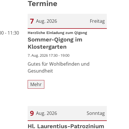
Termine
7
Aug. 2026
Freitag
0 - 11:30
:
Datum: 7. August 2026
Herzliche Einladung zum Qigong
Sommer-Qigong im
Klostergarten
7. Aug. 2026 17:30 - 19:00
Gutes für Wohlbefinden und
Gesundheit
Mehr
9
Aug. 2026
Sonntag
Datum: 9. August 2026
Hl. Laurentius-Patrozinium