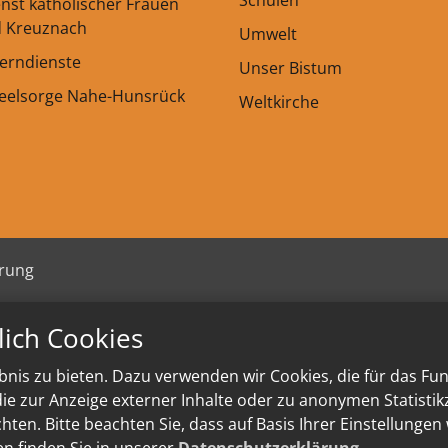
Schulen
enst katholischer Frauen
d Kreuznach
Umwelt
Lerndienste
Unser Bistum
seelsorge Nahe-Hunsrück
Weltkirche
ärung
lich Cookies
nis zu bieten. Dazu verwenden wir Cookies, die für das Fu
e zur Anzeige externer Inhalte oder zu anonymen Statisti
ten. Bitte beachten Sie, dass auf Basis Ihrer Einstellungen