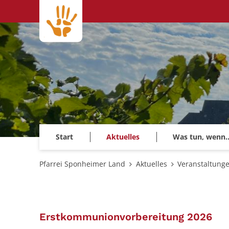
Zum Inhalt springen
Start
Aktuelles
Was tun, wenn..
Pfarrei Sponheimer Land
Aktuelles
Veranstaltung
:
Erstkommunionvorbereitung 2026