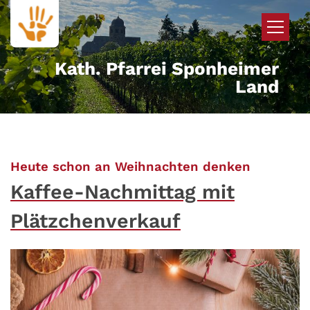
Zum Inhalt springen
Kath. Pfarrei Sponheimer
Land
:
Heute schon an Weihnachten denken
Kaffee-Nachmittag mit
Plätzchenverkauf