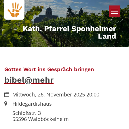
Zum Inhalt springen
Kath. Pfarrei Sponheimer
Land
:
Gottes Wort ins Gespräch bringen
bibel@mehr
Datum:
Mittwoch, 26. November 2025 20:00
Ort:
Hildegardishaus
Schloßstr. 3
55596
Waldböckelheim