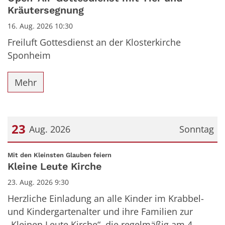
Kräutersegnung
16. Aug. 2026 10:30
Freiluft Gottesdienst an der Klosterkirche
Sponheim
Mehr
23
Aug. 2026
Sonntag
Datum: 23. August 2026
:
Mit den Kleinsten Glauben feiern
Kleine Leute Kirche
23. Aug. 2026 9:30
Herzliche Einladung an alle Kinder im Krabbel-
und Kindergartenalter und ihre Familien zur
„Kleinen Leute Kirche“, die regelmäßig am 4.