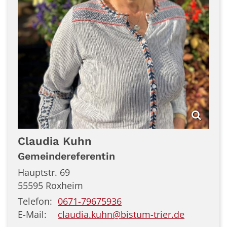
Claudia
Kuhn
Gemeindereferentin
Hauptstr. 69
55595
Roxheim
Telefon:
0671-79675936
E-Mail:
claudia.kuhn@bistum-trier.de