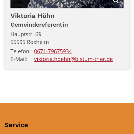
Viktoria
Höhn
Gemeindereferentin
Hauptstr. 69
55595
Roxheim
Telefon:
0671-79675934
E-Mail:
viktoria.hoehn@bistum-trier.de
Service