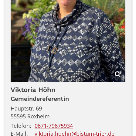
Viktoria
Höhn
Gemeindereferentin
Hauptstr. 69
55595
Roxheim
Telefon:
0671-79675934
E-Mail:
viktoria.hoehn@bistum-trier.de