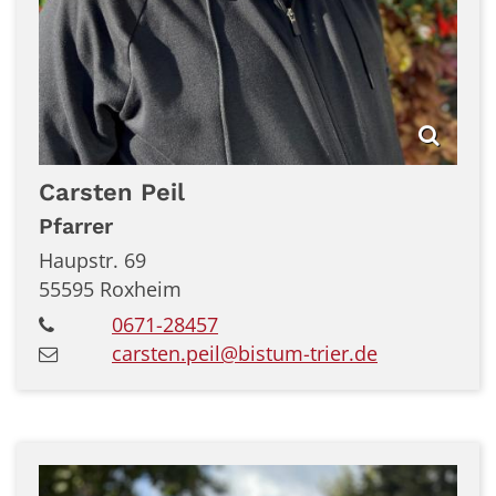
Carsten
Peil
Pfarrer
Haupstr. 69
55595
Roxheim
0671-28457
carsten.peil@bistum-trier.de