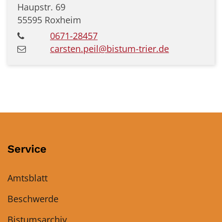
Haupstr. 69
55595
Roxheim
0671-28457
carsten.peil@bistum-trier.de
Service
Amtsblatt
Beschwerde
Bistumsarchiv