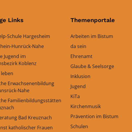
ge Links
Themenportale
elp-Schule Hargesheim
Arbeiten im Bistum
 Rhein-Hunrück-Nahe
da sein
le Jugend im
Ehrenamt
onsbezirk Koblenz
Glaube & Seelsorge
h leben
Inklusion
sche Erwachsenenbildung
Jugend
unsrück-Nahe
KiTa
che Familienbildungsstätten
Kirchenmusik
uznach
Prävention im Bistum
eratung Bad Kreuznach
Schulen
enst katholischer Frauen