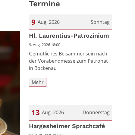
Termine
9
Aug. 2026
Sonntag
Datum: 9. August 2026
Hl. Laurentius-Patrozinium
9. Aug. 2026 18:00
Gemütliches Beisammensein nach
der Vorabendmesse zum Patronat
in Bockenau
Mehr
13
Aug. 2026
Donnerstag
Datum: 13. August 2026
Hargesheimer Sprachcafé