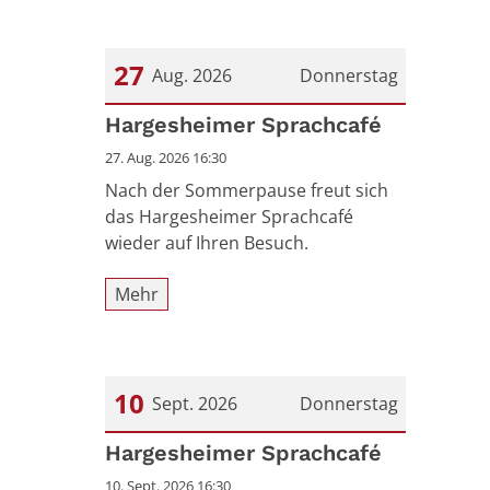
27
Aug. 2026
Donnerstag
Datum: 27. August 2026
Hargesheimer Sprachcafé
27. Aug. 2026 16:30
Nach der Sommerpause freut sich
das Hargesheimer Sprachcafé
wieder auf Ihren Besuch.
Mehr
10
Sept. 2026
Donnerstag
Datum: 10. September 2026
Hargesheimer Sprachcafé
10. Sept. 2026 16:30