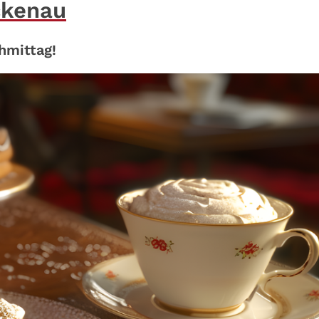
ckenau
hmittag!