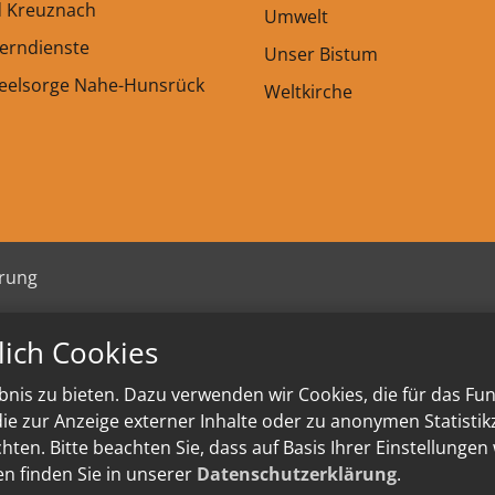
d Kreuznach
Umwelt
Lerndienste
Unser Bistum
seelsorge Nahe-Hunsrück
Weltkirche
ärung
lich Cookies
nis zu bieten. Dazu verwenden wir Cookies, die für das Fu
e zur Anzeige externer Inhalte oder zu anonymen Statisti
ten. Bitte beachten Sie, dass auf Basis Ihrer Einstellungen
en finden Sie in unserer
Datenschutzerklärung
.