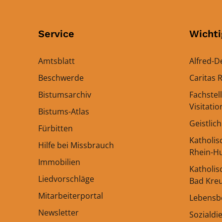
Service
Wichti
Amtsblatt
Alfred-D
Beschwerde
Caritas
Bistumsarchiv
Fachstel
Visitati
Bistums-Atlas
Geistlic
Fürbitten
Katholi
Hilfe bei Missbrauch
Rhein-H
Immobilien
Katholis
Liedvorschläge
Bad Kre
Mitarbeiterportal
Lebensb
Newsletter
Sozialdi