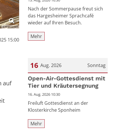
13. Aug. 2026 16:30
Nach der Sommerpause freut sich
das Hargesheimer Sprachcafé
wieder auf Ihren Besuch.
© KI generiert
Mehr
025 15:00
16
Aug. 2026
Sonntag
Datum: 16. August 2026
Open-Air-Gottesdienst mit
h auf
Tier und Kräutersegnung
16. Aug. 2026 10:30
it
Freiluft Gottesdienst an der
Klosterkirche Sponheim
Mehr